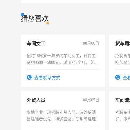
猜您喜欢
车间女工
08月06日
货车司
招聘18周岁一45岁的车间女工，计件工
招聘货
资约3500一5000元，试用期2个月，交五
吃苦耐劳
险，有年薪假，年底福利
查看联系方式
查
外贸人员
08月05日
车间流
本地企业，现招聘外贸人员，有外贸销
招聘车间
售经验者优先，待遇面议。联系郭经理
岁，电
好。薪资