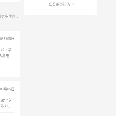
查看更多简历
看更多信息
08月05日
专以上学
，熟悉电脑
队精神，
险，
08月05日
非医学专
通能力