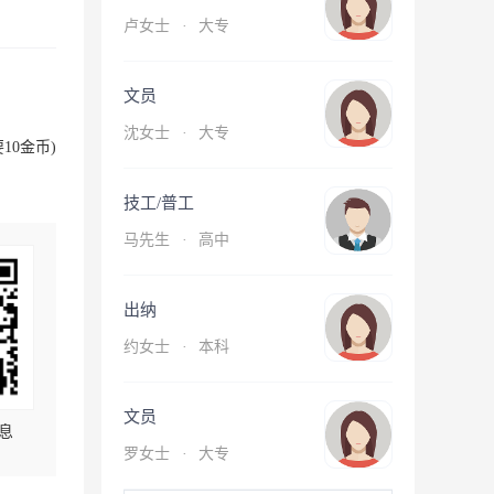
卢女士
·
大专
文员
沈女士
·
大专
10金币)
技工/普工
马先生
·
高中
出纳
约女士
·
本科
文员
息
罗女士
·
大专