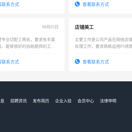
费发放劳保用品，两班倒，每月
看联系方式
查看联系方式
时发放工资，工作时间10小时
08月05日
店铺美工
聘专业切配工两名，要求有丰富
主要工作是公司产品在网络店
验，能够很好的协助厨师的工
处理工作，要求熟练运用PS修图
住，每月有公休，工资3500-
作时间每天8小时，待遇优厚。
看联系方式
查看联系方式
信息
招聘资讯
发布简历
企业入驻
会员中心
法律申明
们