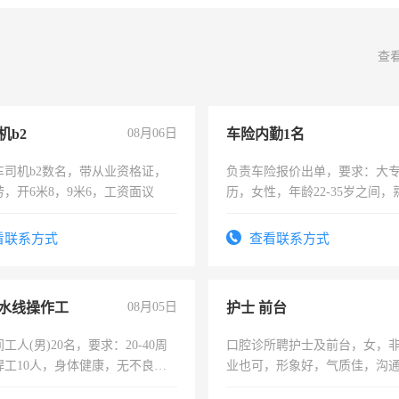
查
机b2
08月06日
车险内勤1名
车司机b2数名，带从业资格证，
负责车险报价出单，要求：大
，开6米8，9米6，工资面议
历，女性，年龄22-35岁之间
操作，工作态度认真，具有团
试用期1-3个月，转正后交纳五
看联系方式
查看联系方式
水线操作工
08月05日
护士 前台
工人(男)20名，要求：20-40周
口腔诊所聘护士及前台，女，
焊工10人，身体健康，无不良嗜
业也可，形象好，气质佳，沟
：4500-7000元，标准八人间住
强。面试，周日休息。