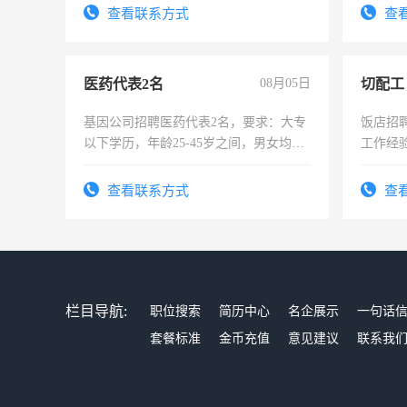
宿，免
查看联系方式
查
25号准
医药代表2名
08月05日
切配工
基因公司招聘医药代表2名，要求：大专
饭店招
以下学历，年龄25-45岁之间，男女均
工作经
可，需要具有营销经验，从事过医药代
作。包吃
表或者有医学资质的优先，底薪+绩效，
4500。
查看联系方式
查
交五险。
栏目导航:
职位搜索
简历中心
名企展示
一句话
套餐标准
金币充值
意见建议
联系我