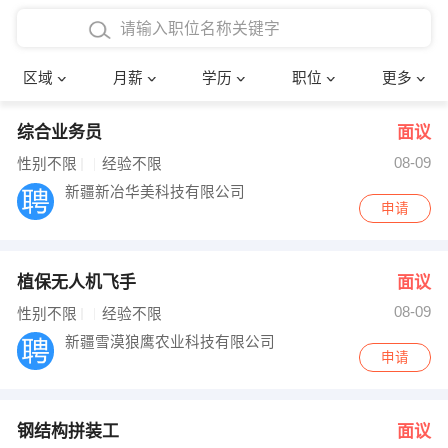
4000-5000元
本科
行政后勤
建筑装潢
确定
区域
月薪
学历
职位
更多
5000-8000元
硕士
销售岗位
教师
综合业务员
面议
8000-12000元
博士
文员
护士
08-09
性别不限
经验不限
12000-20000元
财务会计
传单派发
新疆新冶华美科技有限公司
申请
其他
超市零售
促销导购
植保无人机飞手
面议
网络IT
保健按摩
08-09
性别不限
经验不限
快递员
前台接待
新疆雪漠狼鹰农业科技有限公司
申请
收银员
技术员/工程师
水电/机修
部门经理
钢结构拼装工
面议