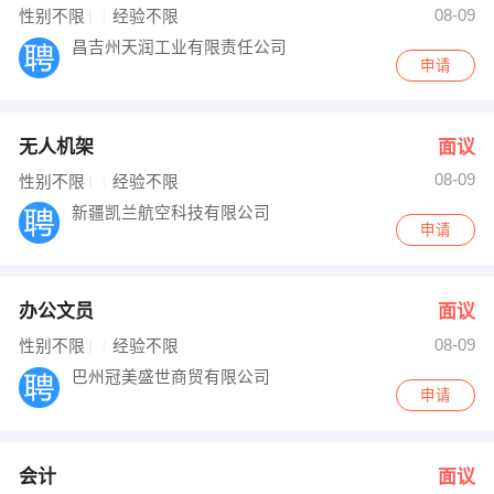
08-09
性别不限
经验不限
出纳
保险
昌吉州天润工业有限责任公司
申请
编辑
法律
保洁
贸易采购
无人机架
面议
08-09
性别不限
经验不限
跟单
理财顾问
新疆凯兰航空科技有限公司
申请
其他职位
办公文员
面议
08-09
性别不限
经验不限
巴州冠美盛世商贸有限公司
申请
会计
面议