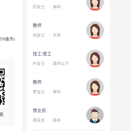
约女士
·
本科
教师
刘女士
·
大专
10金币)
技工/普工
叶女士
·
高中以下
教师
罗女士
·
本科
营业员
息
男先生
·
高中