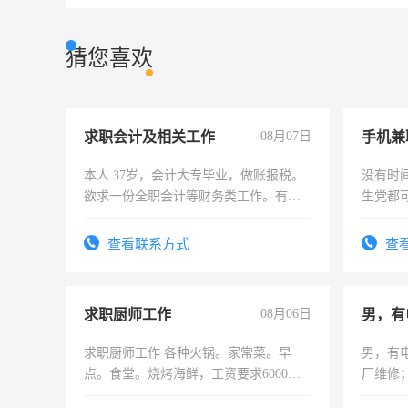
猜您喜欢
求职会计及相关工作
08月07日
手机兼
本人 37岁，会计大专毕业，做账报税。
没有时
欲求一份全职会计等财务类工作。有会
生党都
计证
间，一
勤快的
查看联系方式
查
求职厨师工作
08月06日
男，有
求职厨师工作 各种火锅。家常菜。早
男，有
点。食堂。烧烤海鲜，工资要求6000以
厂维修
上
上，枣