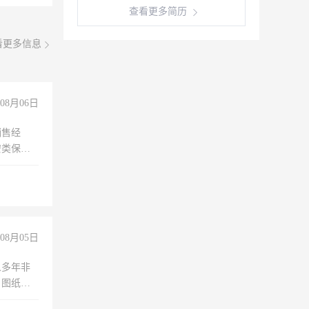
查看更多简历
看更多信息
08月06日
销售经
安类保安
维修水电
经验
08月05日
人多年非
、图纸制
诚合作，