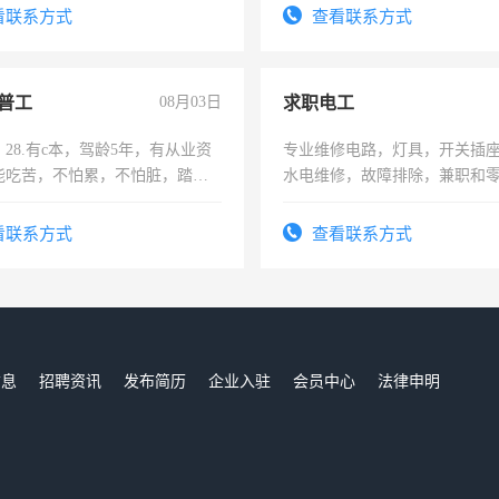
结识有识之士，共享未来。
看联系方式
查看联系方式
普工
08月03日
求职电工
28.有c本，驾龄5年，有从业资
专业维修电路，灯具，开关插
能吃苦，不怕累，不怕脏，踏
水电维修，故障排除，兼职和
求稳定工作一份，保险不干
看联系方式
查看联系方式
信息
招聘资讯
发布简历
企业入驻
会员中心
法律申明
们