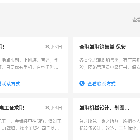
查
职
08月07日
全职兼职销售类 保安
间地点限制，上班族，宝妈，学
各类全职兼职销售类，有广告
可，只要你有手机，有空闲时
验，网络管理员中级证书，保
单一结，一天二三十不成问题，
队长，形象岗或幼儿园保安，
四五十，每天挣零花钱没问题！
有高低压电工证和十几年工作
看联系方式
查看联系方式
电工证求职
08月06日
兼职机械设计、制图、设备改造
电工证，会组装电柜(箱)，做过工
急之所急，想之所想。愿把本
；C1驾照，找个工资在四千以
标设备设计、改造、工艺优化
强县以外需要有住宿，保险勿扰
作和分解的经验与您分享。 真