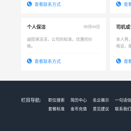
电话
查看联系方式
查
个人保洁
08月04日
司机或
诚揽保洁活，公司的标准，优惠的价
本人男，
格。
格证，
实，需
查看联系方式
查
栏目导航:
职位搜索
简历中心
名企展示
一句话
套餐标准
金币充值
意见建议
联系我